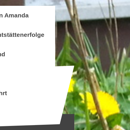
n Amanda
tstättenerfolge
nd
hrt