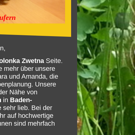
ufern
n,
olonka Zwetna
Seite.
e mehr über unsere
ra und Amanda, die
penplanung. Unsere
 der Nähe von
n
in
Baden-
sehr lieb. Bei der
hr auf hochwertige
nen sind mehrfach