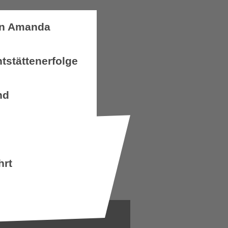
n Amanda
tstättenerfolge
nd
hrt