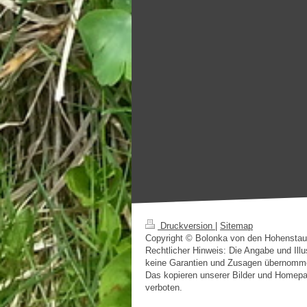
Druckversion
|
Sitemap
Copyright © Bolonka von den Hohenstaufe
Rechtlicher Hinweis: Die Angabe und Illu
keine Garantien und Zusagen übernomme
Das kopieren unserer Bilder und Homepa
verboten.