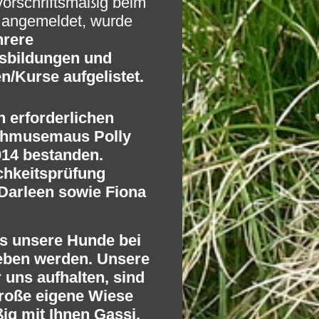
vorschriftsmäßig beim
n angemeldet, wurde
hrere
sbildungen und
n/Kurse aufgelistet.
n erforderlichen
chmusemaus Polly
14 bestanden.
chkeitsprüfung
Darleen sowie Fiona
ss unsere Hunde bei
geben werden. Unsere
uns aufhalten, sind
roße eigene Wiese
g mit Ihnen Gassi.