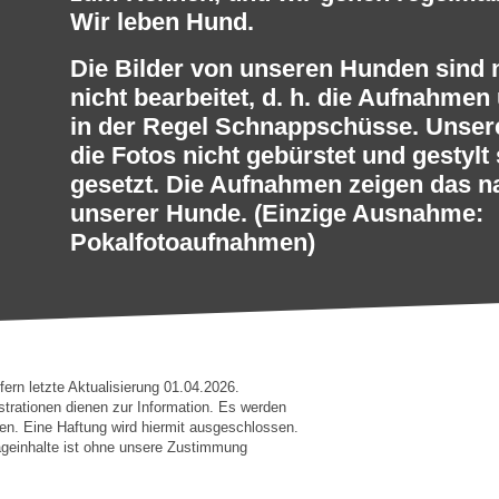
Wir leben Hund.
Die Bilder von unseren Hunden sind n
nicht bearbeitet, d. h. die Aufnahme
in der R
egel Schnappschüsse. Unser
die Fotos nicht gebürstet und gestylt
gesetzt. Die Aufnahmen zeigen das n
unserer Hunde. (Einzige Ausnahme:
Pokalfotoaufnahmen)
rn letzte Aktualisierung 01.04.2026.
strationen dienen zur Information. Es werden
n. Eine Haftung wird hiermit ausgeschlossen.
geinhalte ist ohne unsere Zustimmung