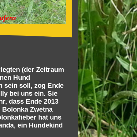
ufern
rlegten (der Zeitraum
einen Hund
sein soll, zog
Ende
ly bei uns ein. Sie
hr, dass Ende 2013
ne Bolonka Zwetna
olonkafieber hat uns
Amanda, ein Hundekind