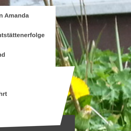
n Amanda
tstättenerfolge
nd
hrt