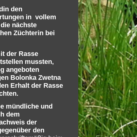
din den
rtungen in vollem
 die nächste
hen Züchterin bei
it der Rasse
tstellen mussten,
ig angeboten
igen Bolonka Zwetna
den Erhalt der Rasse
chten.
die mündliche und
ach dem
Nachweis der
 gegenüber den